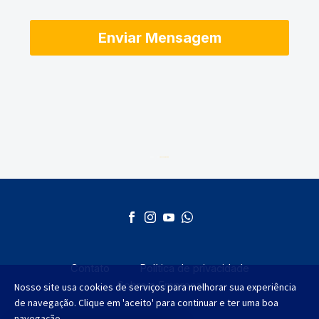
Desenvolvido por
AGMT Marketing
Contato
Política de privacidade
Sobre a Empresa
Nosso site usa cookies de serviços para melhorar sua experiência
de navegação. Clique em 'aceito' para continuar e ter uma boa
navegação.