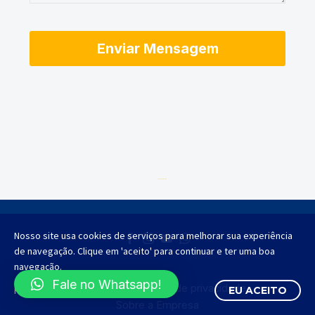
Desenvolvido por
AGMT Marketing
Nosso site usa cookies de serviços para melhorar sua experiência
de navegação. Clique em 'aceito' para continuar e ter uma boa
navegação.
Fale no Whatsapp!
Contato
Política de privacidade
Política de Privacidade
EU ACEITO
Sobre a Empresa