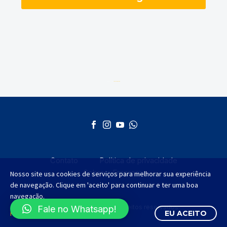
Desenvolvido por
AGMT Marketing
Contato
Política de privacidade
Sobre a Empresa
Nosso site usa cookies de serviços para melhorar sua experiência
de navegação. Clique em 'aceito' para continuar e ter uma boa
navegação.
©2012 - 2025 Todos os direitos reservados.
Fale no Whatsapp!
Política de Privacidade
EU ACEITO