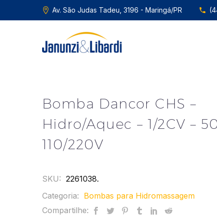
Av. São Judas Tadeu, 3196 - Maringá/PR
(4
Bomba Dancor CHS –
Hidro/Aquec – 1/2CV – 
110/220V
SKU:
2261038
.
Categoria:
Bombas para Hidromassagem
Compartilhe: