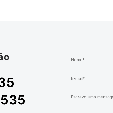
ão
35
5535