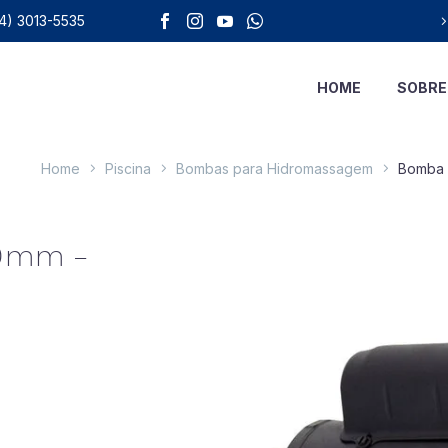
4) 3013-5535
HOME
SOBRE
Home
Piscina
Bombas para Hidromassagem
Bomba 
50mm –