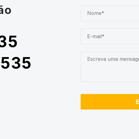
ão
35
5535