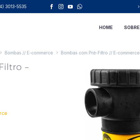
4) 3013-5535
HOME
SOBRE
Bombas // E-commerce
Bombas com Pré-Filtro // E-commerce
iltro –
rce