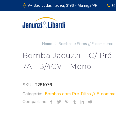
Av. São Judas Tadeu, 3196 - Maringá/PR
(4
Home
Bombas e Filtros // E-commerce
Bomba Jacuzzi – C/ Pré-F
7A – 3/4CV – Mono
SKU:
2261076
.
Categoria:
Bombas com Pré-Filtro // E-comme
Compartilhe: