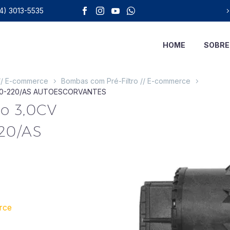
4) 3013-5535
HOME
SOBRE
// E-commerce
Bombas com Pré-Filtro // E-commerce
M100-220/AS AUTOESCORVANTES
ro 3,0CV
20/AS
rce