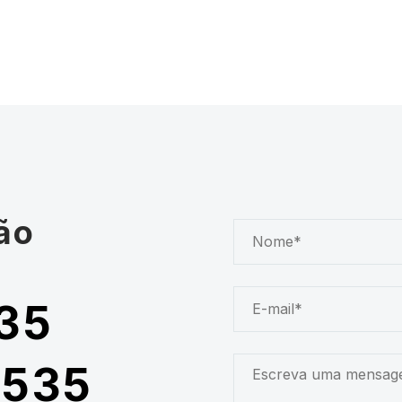
ão
35
5535