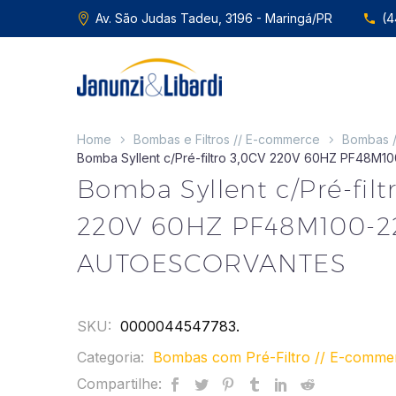
Av. São Judas Tadeu, 3196 - Maringá/PR
(4
Home
Bombas e Filtros // E-commerce
Bombas 
Bomba Syllent c/Pré-filtro 3,0CV 220V 60HZ PF48
Bomba Syllent c/Pré-filt
220V 60HZ PF48M100-2
AUTOESCORVANTES
SKU:
0000044547783
.
Categoria:
Bombas com Pré-Filtro // E-comme
Compartilhe: