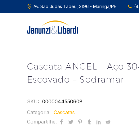
Av. São Judas Tadeu, 3196 - Maringá/PR
(4
Cascata ANGEL – Aço 30
Escovado – Sodramar
SKU:
0000044550608
.
Categoria:
Cascatas
Compartilhe: