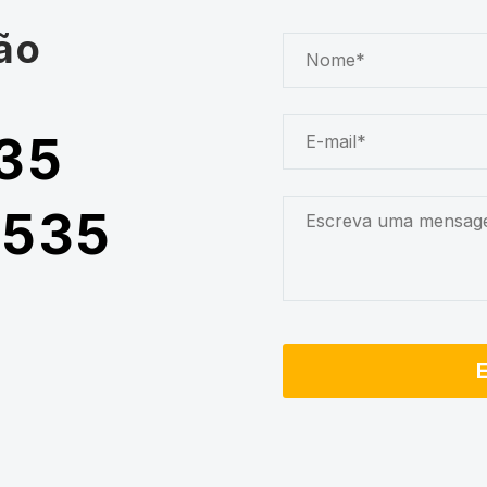
ão
35
5535