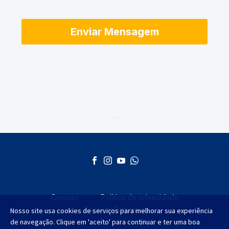
Desenvolvido por
AGMT Marketing
Contato
Política de privacidade
Sobre a Empresa
Nosso site usa cookies de serviços para melhorar sua experiência
de navegação. Clique em 'aceito' para continuar e ter uma boa