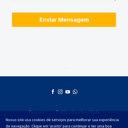
Desenvolvido por
AGMT Marketing
Contato
Política de privacidade
Sobre a Empresa
Nosso site usa cookies de serviços para melhorar sua experiência
de navegação. Clique em 'aceito' para continuar e ter uma boa