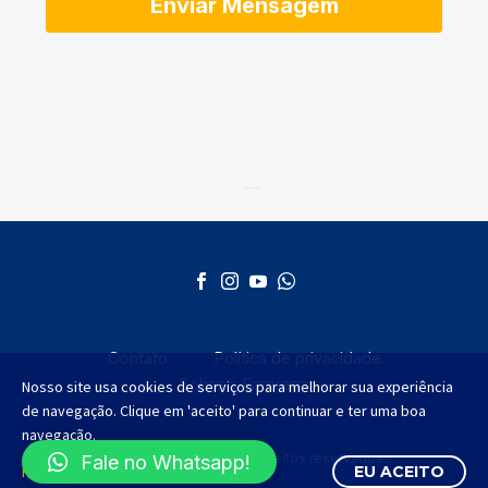
Desenvolvido por
AGMT Marketing
Contato
Política de privacidade
Sobre a Empresa
Nosso site usa cookies de serviços para melhorar sua experiência
de navegação. Clique em 'aceito' para continuar e ter uma boa
navegação.
©2012 - 2025 Todos os direitos reservados.
Fale no Whatsapp!
Política de Privacidade
EU ACEITO