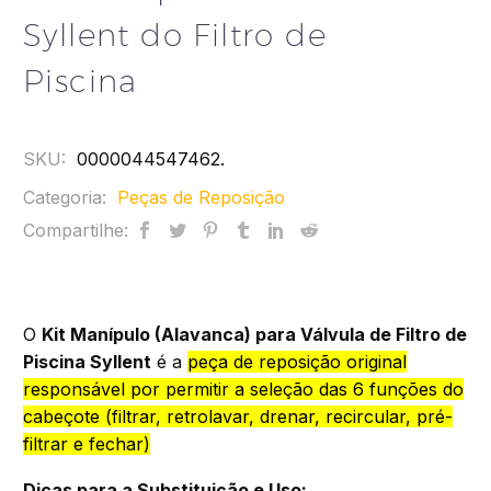
Syllent do Filtro de
Piscina
SKU:
0000044547462
.
Categoria:
Peças de Reposição
Compartilhe:
O
Kit Manípulo (Alavanca) para Válvula de Filtro de
Piscina Syllent
é a
peça de reposição original
responsável por permitir a seleção das 6 funções do
cabeçote (filtrar, retrolavar, drenar, recircular, pré-
filtrar e fechar)
Dicas para a Substituição e Uso: