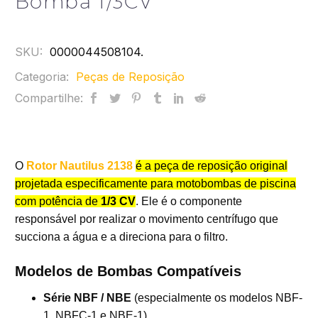
Bomba 1/3CV
SKU:
0000044508104
.
Categoria:
Peças de Reposição
Compartilhe:
O
Rotor Nautilus 2138
é a peça de reposição original
projetada especificamente para motobombas de piscina
com potência de
1/3 CV
. Ele é o componente
responsável por realizar o movimento centrífugo que
succiona a água e a direciona para o filtro.
Modelos de Bombas Compatíveis
Série NBF / NBE
(especialmente os modelos NBF-
1, NBFC-1 e NBE-1).