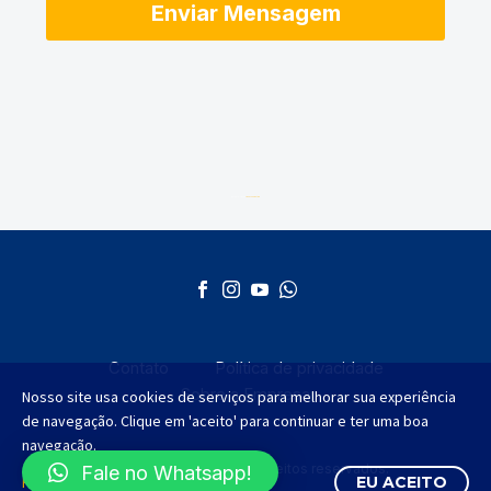
Desenvolvido por
AGMT Marketing
Contato
Política de privacidade
Sobre a Empresa
Nosso site usa cookies de serviços para melhorar sua experiência
de navegação. Clique em 'aceito' para continuar e ter uma boa
navegação.
©2012 - 2025 Todos os direitos reservados.
Fale no Whatsapp!
Política de Privacidade
EU ACEITO