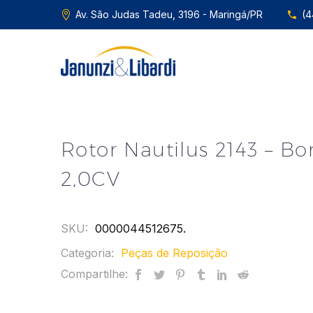
Av. São Judas Tadeu, 3196 - Maringá/PR
(4
Rotor Nautilus 2143 – B
2,0CV
SKU:
0000044512675
.
Categoria:
Peças de Reposição
Compartilhe: