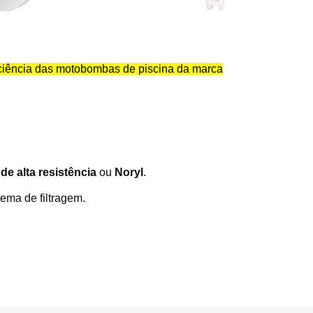
ficiência das motobombas de piscina da marca
de alta resistência
ou
Noryl
.
tema de filtragem.