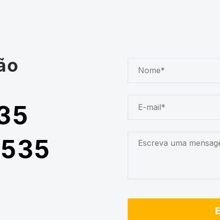
ão
35
5535