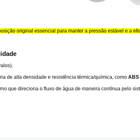
osição original essencial para manter a pressão estável e a e
lidade
alos).
ria de alta densidade e resistência térmica/química, como
ABS 
erno que direciona o fluxo de água de maneira contínua pelo sis