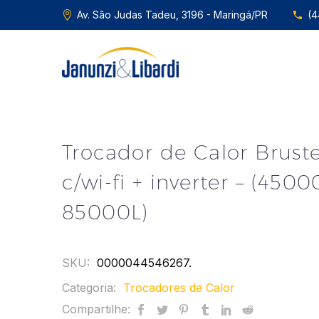
Av. São Judas Tadeu, 3196 - Maringá/PR
(4
Trocador de Calor Brust
c/wi-fi + inverter – (4500
85000L)
SKU:
0000044546267
.
Categoria:
Trocadores de Calor
Compartilhe: