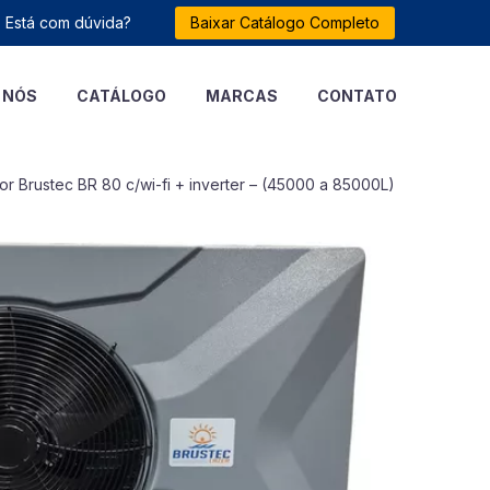
Está com dúvida?
Baixar Catálogo Completo
 NÓS
CATÁLOGO
MARCAS
CONTATO
r Brustec BR 80 c/wi-fi + inverter – (45000 a 85000L)