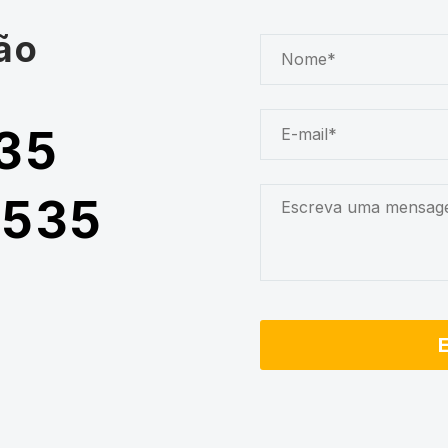
ão
35
5535