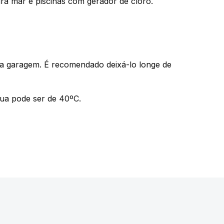
ra mar e piscinas com gerador de cloro.
ma garagem. É recomendado deixá-lo longe de
gua pode ser de 40ºC.