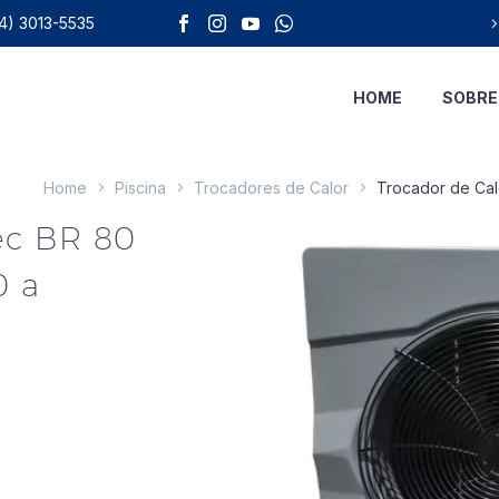
4) 3013-5535
HOME
SOBRE
Home
Piscina
Trocadores de Calor
Trocador de Calo
ec BR 80
0 a