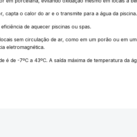
dor em porcelana, evitando oxidação mesmo em locais a bei
, capta o calor do ar e o transmite para a água da piscina.
ficiência de aquecer piscinas ou spas.
m locais sem circulação de ar, como em um porão ou em u
cia eletromagnética.
ade é de -7ºC a 43ºC. A saída máxima de temperatura da á