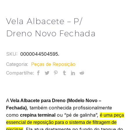
Vela Albacete – P/
Dreno Novo Fechada
SKU:
0000044504595
.
Categoria:
Peças de Reposição
Compartilhe:
A
Vela Albacete para Dreno (Modelo Novo –
, também conhecida profissionalmente
Fechada)
como
ou “pé de galinha”,
crepina terminal
é uma peça
essencial de reposição para o sistema de filtragem de
. Ela atua diretamente no fundo do tanque do
piscinas